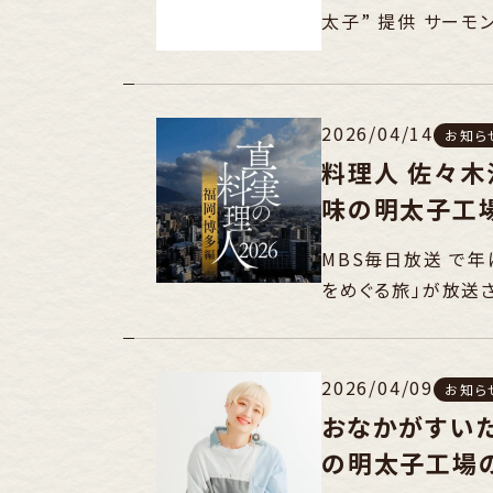
太子” 提供 サー
2026/04/14
お知ら
料理人 佐々木
味の明太子工
MBS毎日放送 で年
をめぐる旅」が放送
2026/04/09
お知ら
おなかがすいた
の明太子工場の