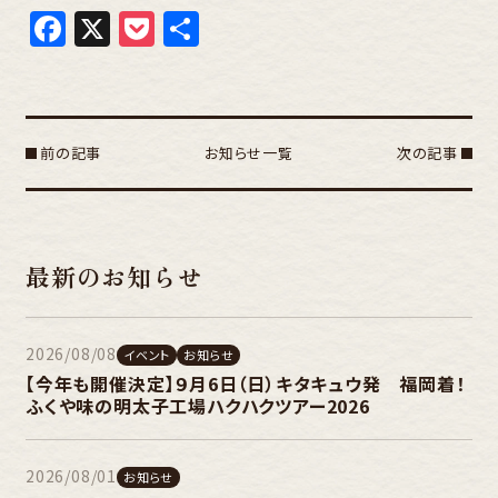
Facebook
X
Pocket
共
有
前の記事
お知らせ一覧
次の記事
最新のお知らせ
2026/08/08
イベント
お知らせ
【今年も開催決定】９月6日（日）キタキュウ発 福岡着！
ふくや味の明太子工場ハクハクツアー2026
2026/08/01
お知らせ