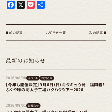
Facebook
X
Pocket
共
有
前の記事
お知らせ一覧
次の記事
最新のお知らせ
2026/08/08
イベント
お知らせ
【今年も開催決定】９月6日（日）キタキュウ発 福岡着！
ふくや味の明太子工場ハクハクツアー2026
2026/08/01
お知らせ
ふくや味の明太子工場ハクハク 営業カレンダー