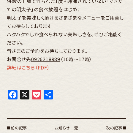
併設の工場で作られた1度も冷凍されていない「できた
ての明太子」の食べ放題をはじめ、
明太子を美味しく頂けるさまざまなメニューをご用意し
てお待ちしております。
ハクハクでしか食べられない美味しさを、ぜひご堪能く
ださい。
皆さまのご予約をお待ちしております。
お問合せ先
0926218989
（10時～17時）
詳細はこちら（PDF）
Facebook
X
Pocket
共
有
前の記事
お知らせ一覧
次の記事