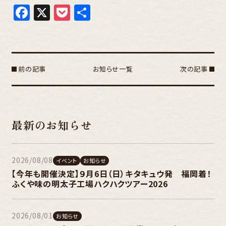
Facebook
X
Pocket
共
有
前の記事
お知らせ一覧
次の記事
最新のお知らせ
2026/08/08
イベント
お知らせ
【今年も開催決定】９月6日（日）キタキュウ発 福岡着！
ふくや味の明太子工場ハクハクツアー2026
2026/08/01
お知らせ