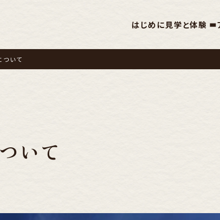
はじめに
見学と体験
について
ついて