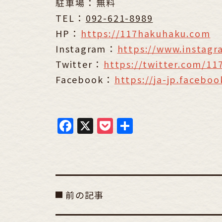
駐車場 ： 無料
TEL ：
092-621-8989
HP ：
https://117hakuhaku.com
Instagram ：
https://www.instag
Twitter ：
https://twitter.com/1
Facebook ：
https://ja-jp.faceb
Facebook
X
Pocket
共
有
前の記事