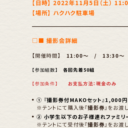
【日時】 2022年11月5日（土） 11:00
【場所】 ハクハク駐車場
□■ 撮影会詳細
【開催時間】
11:00～ / 13:30～
【参加組数】
各回先着50組
【参加条件】
お支払方法：現金のみ
① 『撮影券付MAKOセット』1,00
※テントにて購入後『
撮影券
』をお渡
② 小学生以下のお子様連れファミリ
※テントにて受付後『
撮影券
』をお渡