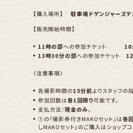
【購入場所】
駐車場ドゲンジャーズテ
【販売開始時間】
11時の部
への参加チケット
1
13時30分の部
への参加チケット
1
〈注意事項〉
各撮影時間の
15分前
よりスタッフの
参加回数は
各1回限り
可能です。
支払方法：
現金のみ
。
①の『撮影券付きMAKOセット』は
各回
しMAKOセット』のご購入はショップ