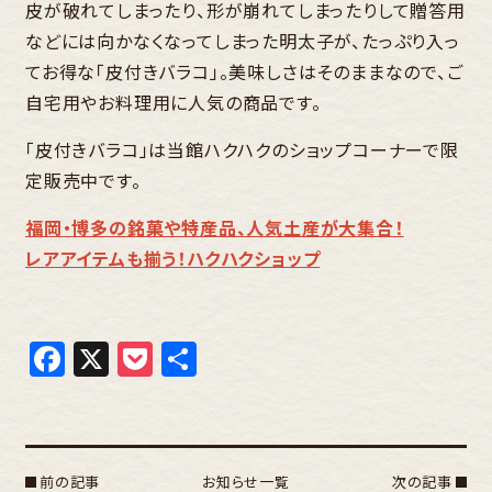
皮が破れてしまったり、形が崩れてしまったりして贈答用
などには向かなくなってしまった明太子が、たっぷり入っ
てお得な「皮付きバラコ」。美味しさはそのままなので、ご
自宅用やお料理用に人気の商品です。
「皮付きバラコ」は当館ハクハクのショップコーナーで限
定販売中です。
福岡・博多の銘菓や特産品、人気土産が大集合！
レアアイテムも揃う！ハクハクショップ
Facebook
X
Pocket
共
有
前の記事
お知らせ一覧
次の記事