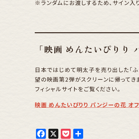
※ランダムにお渡しするため、サイン入
「映画 めんたいぴりり
日本ではじめて明太子を売り出した「ふ
望の映画第2弾がスクリーンに帰ってきま
フィシャルサイトをご覧ください。
映画 めんたいぴりり パンジーの花 オ
Facebook
X
Pocket
共