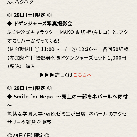
ん、ハクハク
◎ 28日（土）限定 ◎
◆ ドゲンジャーズ写真撮影会
ふくや公式キャラクター MAKO & 切袴（キレコ） と、フク
オカリバーがやってくる！
【開催時間】 ① 11:00～ / ② 13:30～ 各回50組様
【参加条件】「撮影券付きドゲンジャーズセット 1,000円
（税込）」購入
▶▶▶詳しくは
こちらへ
◎ 28日（土）限定 ◎
◆ Smile for Nepal ～売上の一部をネパールへ寄付
～
筑紫女学園大学・藤原ゼミ生が出店！ネパールのアクセ
サリーや雑貨を販売。
◎29日（日）限定◎